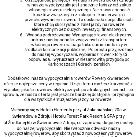
w naszej wypożyczalni jest znacznie tańszy niż zakup
własnego roweru elektrycznego. Nie musisz ponosić
kosztów związanych z zakupem, konserwacją i
przechowywaniem roweru. To doskonała opcja dla osób,
które chcą skorzystać z zalet jazdy na rowerze
elektrycznym bez dużych inwestycji finansowych.
Wygoda podróżowania: Wynajmując rower elektryczny,
unikasz niedogodności związanych z transportem
własnego roweru na bagażniku samochodu czy w
środkach komunikacji publicznej. Po prostu przyjeżdżasz
do naszej wypożyczalni, wybierasz rower, który Ci
odpowiada, i wyruszasz w niesamowitą przygodę po
Karkonoszach i Górach Izerskich.
Dodatkowo, nasza wypożyczalnia rowerów Rowery-Świeradów
oferuje
najlepsze ceny w regionie
. Dzięki temu możesz korzystać z
wysokiej jakości rowerów elektrycznych po atrakcyjnych cenach, co
sprawia, że nasza oferta jest jeszcze bardziej dostępna i przystępna
dla wszystkich entuzjastów jazdy na rowerze.
Mieścimy się w
Hotelu Elements przy ul.Zakopiańskiej 20a w
Świeradowie Zdroju i Hotelu Forest Park Resort & SPA przy
ul.Źródlanej 6b w Świeradowie Zdroju
, co zapewnia dogodny dostęp
do naszej wypożyczalni. Niezwłocznie odwiedź naszą
wypożyczalnię rowerów, aby skorzystać z nowoczesnych rowerów