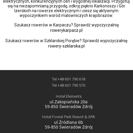
elektrycznych, konkurencyjnych cen i wygodnej lokalizacji. Przygotuj
się na niezapomnianą przygodę, odkryj piękno Karkonoszy i Gór
Izerskich na rowerze elektrycznym i ciesz się aktywnym
wypoczynkiem wśród malowniczych krajobrazów.
Szukasz rowerów w Karpaczu? Sprawdź wypożyczalnię
rowerykarpacz.pl
Szukasz rowerów w Szklarskiej Porębie? Sprawdź wypożyczalnię
rowery-szklarska.pl
Tel.+48 601 790 618
Tel.+48 601 790 570
Hotel Elements
ul.Zakopiańska 20a
59-850 Świeradów Zdrój
Hotel Forest Park Resort & SPA
ul.Źródlana 6b
59-850 Świeradów Zdrój