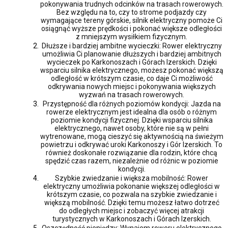
pokonywania trudnych odcinków na trasach rowerowych.
Bez względu na to, czy to strome podjazdy czy
wymagające tereny górskie, silnik elektryczny pomoże Ci
osiągnąć wyższe prędkości i pokonać większe odległości
z mniejszym wysiłkiem fizycznym.
Dłuższe i bardziej ambitne wycieczki: Rower elektryczny
umożliwia Ci planowanie dłuższych i bardziej ambitnych
wycieczek po Karkonoszach i Górach Izerskich. Dzięki
wsparciu silnika elektrycznego, możesz pokonać większą
odległość w krótszym czasie, co daje Ci możliwość
odkrywania nowych miejsc i pokonywania większych
wyzwań na trasach rowerowych.
Przystępność dla różnych poziomów kondycji: Jazda na
rowerze elektrycznym jest idealna dla osób o różnym
poziomie kondycji fizycznej. Dzięki wsparciu silnika
elektrycznego, nawet osoby, które nie są w pełni
wytrenowane, mogą cieszyć się aktywnością na świeżym
powietrzu i odkrywać uroki Karkonoszy i Gór Izerskich. To
również doskonałe rozwiązanie dla rodzin, które chcą
spędzić czas razem, niezależnie od różnic w poziomie
kondycji.
Szybkie zwiedzanie i większa mobilność: Rower
elektryczny umożliwia pokonanie większej odległości w
krótszym czasie, co pozwala na szybkie zwiedzanie i
większą mobilność. Dzięki temu możesz łatwo dotrzeć
do odległych miejsc i zobaczyć więcej atrakcji
turystycznych w Karkonoszach i Górach Izerskich.
Oszczędność pieniędzy: Wynajem roweru elektrycznego