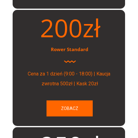
200zł
Rower Standard
Cena za 1 dzień (9:00 - 18:00) | Kaucja 
zwrotna 500zł | Kask 20zł
ZOBACZ