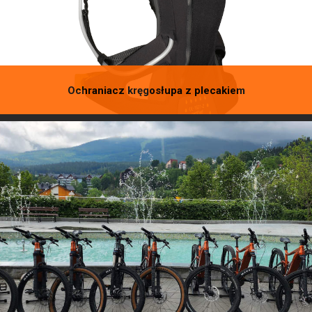
Ochraniacz kręgosłupa z plecakiem
Chroń swój kręgosłup, wypożycz ochraniacz ze zintegrowanym plecakiem!
Śliskie kamienie, wystające korzenie, ostre zakręty są przyczyną wielu
kontuzji. Tylko w naszej ofercie!