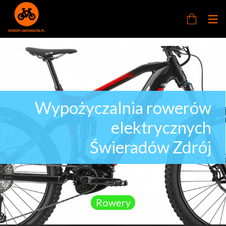
Wypożyczalnia rowerów
elektrycznych
Świeradów Zdrój
Rowery